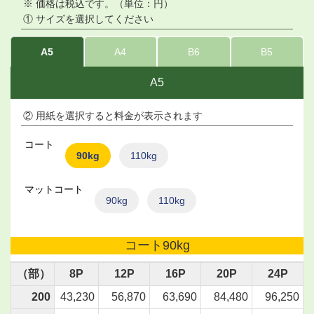
※ 価格は税込です。（単位：円）
① サイズを選択してください
A5
A4
B6
B5
A5
② 用紙を選択すると料金が表示されます
コート
90kg
110kg
マットコート
90kg
110kg
コート90kg
（部）
8P
12P
16P
20P
24P
200
43,230
56,870
63,690
84,480
96,250