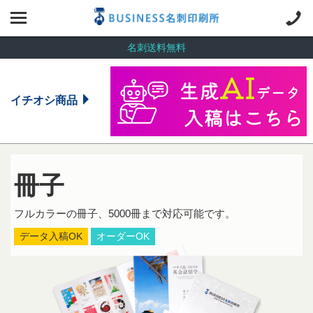
名刺送料無料
イチオシ商品
冊子
フルカラーの冊子、5000冊まで対応可能です。
データ入稿OK
オーダーOK