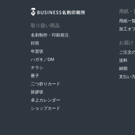
用紙・
用紙一
取り扱い商品
加工オ
名刺制作・印刷発注
お届け
封筒
年賀状
ご注文
ハガキ／DM
送料
チラシ
納期
冊子
支払い
二つ折りカード
挨拶状
卓上カレンダー
ショップカード