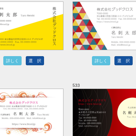
詳しく
選 択
詳しく
選 択
533