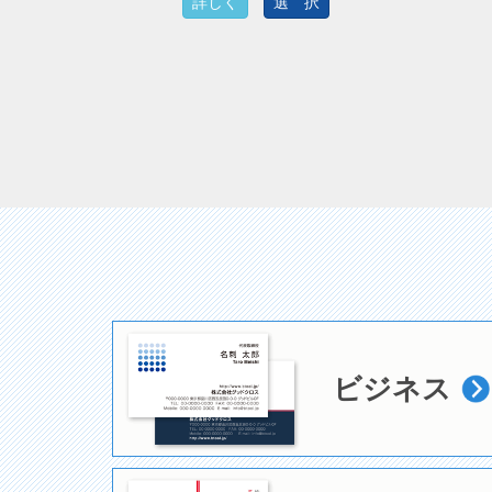
詳しく
選 択
ビジネス