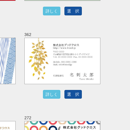
詳しく
選 択
362
詳しく
選 択
272