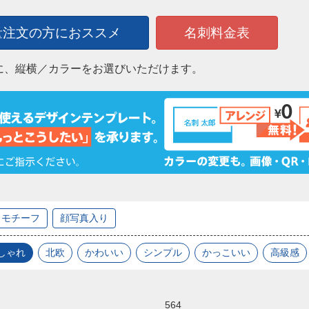
量注文の方におススメ
名刺料金表
に、縦横／カラーをお選びいただけます。
モチーフ
顔写真入り
しゃれ
北欧
かわいい
シンプル
かっこいい
高級感
564