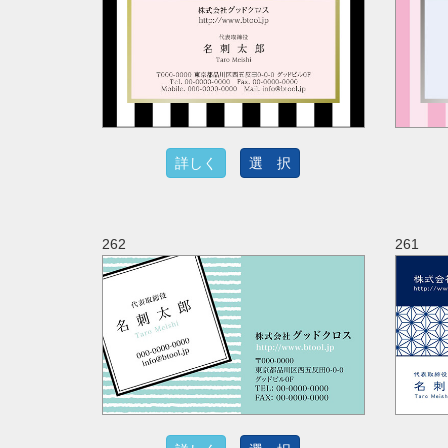
詳しく
選 択
262
261