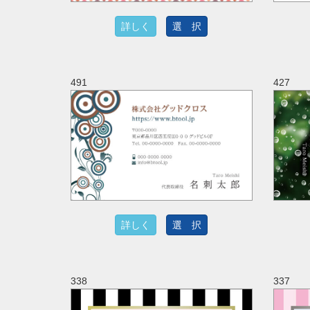
詳しく
選 択
491
427
詳しく
選 択
338
337