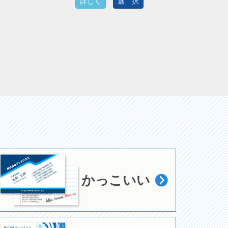
詳しく
選 択
かっこいい