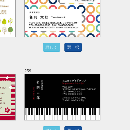
詳しく
選 択
259