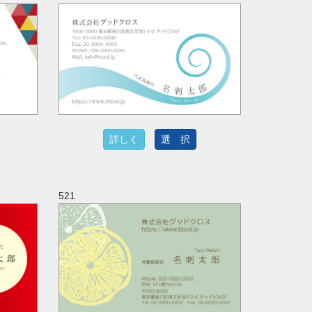
詳しく
選 択
521