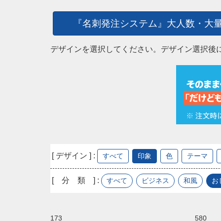
『名刺発注システム』大人数・大
デザインを選択してください。デザイン選択後
[ デザイン ] :
すべて
印象
色
テーマ
[ 分 類 ] :
すべて
ビジネス
和風
お
173
580