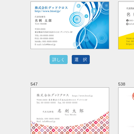
詳しく
選 択
547
538