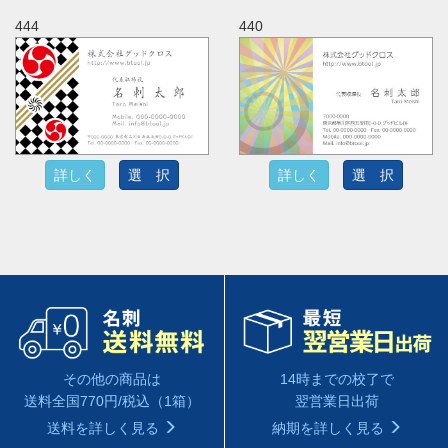
444
440
詳しく
選 択
詳しく
選 択
14時までの校了で
その他の商品は
翌営業日出荷
送料全国770円/税込（1箱）
納期を詳しく見る
送料を詳しく見る